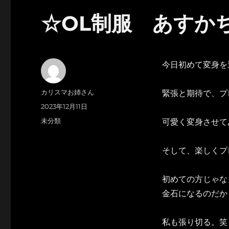
☆OL制服 あすか
今日初めて変身を
投
カリスマお姉さん
緊張と期待で、プ
稿
投
2023年12月11日
者
稿
カ
未分類
可愛く変身させて
日:
テ
ゴ
そして、楽しくプ
リ
ー
初めての方じゃな
金石になるのだか
私も張り切る。笑